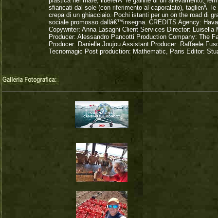
plastica nel mare, libererÃ le galline di un allevamento, fer
sfiancati dal sole (con riferimento al caporalato), taglierÃ l
crepa di un ghiacciaio. Pochi istanti per un on the road di 
sociale promosso dallâ€™insegna. CREDITS Agency: Havas Mil
Copywriter: Anna Lasagni Client Services Director: Luisella
Producer: Alessandro Pancotti Production Company: The Fam
Producer: Danielle Joujou Assistant Producer: Raffaele Fusc
Tecnomagic Post production: Mathematic, Paris Editor: Stua